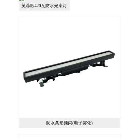
芙蓉款420瓦防水光束灯
防水条形频闪(电子雾化)